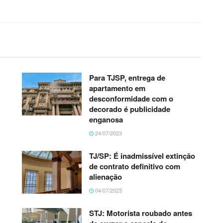
Para TJSP, entrega de
apartamento em
desconformidade com o
decorado é publicidade
enganosa
24/07/2023
TJ/SP: É inadmissível extinção
de contrato definitivo com
alienação
04/07/2023
STJ: Motorista roubado antes