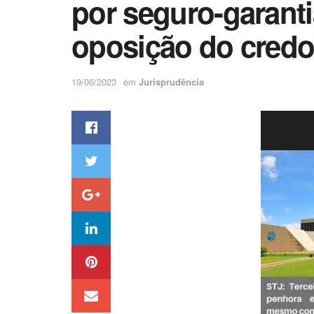
por seguro-garan
oposição do credo
19/06/2023
em
Jurisprudência