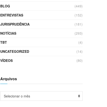
BLOG
(449)
ENTREVISTAS
(152)
JURISPRUDÊNCIA
(181)
NOTÍCIAS
(293)
TBT
(4)
UNCATEGORIZED
(14)
VÍDEOS
(80)
Arquivos
Arquivos
Selecionar o mês