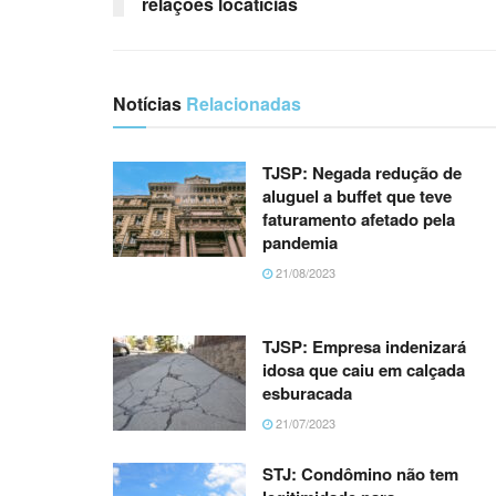
relações locatícias
Notícias
Relacionadas
TJSP: Negada redução de
aluguel a buffet que teve
faturamento afetado pela
pandemia
21/08/2023
TJSP: Empresa indenizará
idosa que caiu em calçada
esburacada
21/07/2023
STJ: Condômino não tem