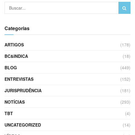
Categorias
ARTIGOS
(178)
BC&INDICA
(18)
BLOG
(449)
ENTREVISTAS
(152)
JURISPRUDÊNCIA
(181)
NOTÍCIAS
(293)
TBT
(4)
UNCATEGORIZED
(14)