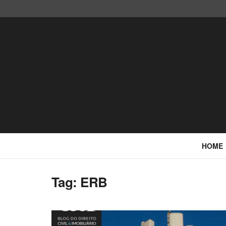
HOME
Tag: ERB