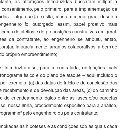
ante, as alterações introduzidas buscaram mitigar a
 consentimento, pelo primeiro, para a implementação de
das – algo que já existia, mas em menor grau, desde a
ngenheiro foi outorgado, assim, papel proativo mais
cerca de pleitos e de proposições construtivas em geral.
es da contratante, ao engenheiro se atribuiu, então,
corajar, imparcialmente, arranjos colaborativos, a bem de
 do próprio empreendimento;
e
: introduziram-se, para a contratada, obrigações mais
cronograma físico e do plano de ataque – aqui incluído o
 por exemplo, (a) das datas de início e de conclusão das
 de recebimento e de devolução das áreas, (c) do caminho
o e do encadeamento lógico entre as fases e/ou parcelas
se, nessa linha, procedimento específico para a análise,
programme” pelo engenheiro ou pela contratante;
ampliadas as hipóteses e as condições sob as quais cada