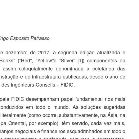
rigo Esposito Petrasso
 de dezembro de 2017, a segunda edição atualizada e
Books” (“Red”, “Yellow”e “Silver” [1]) componentes do
 assim coloquialmente denominada a coletânea das
strução e de infraestrutura publicadas, desde o ano de
e des Ingénieurs-Conseils – FIDIC.
s pela FIDIC desempenham papel fundamental nos mais
a conduzidos em todo o mundo. As soluções sugeridas
iteralmente (como ocorre, substantivamente, na Ásia, na
pa Oriental, por exemplo), têm servido, cada vez mais,
ranjos negociais e financeiros esquadrinhados em todo o