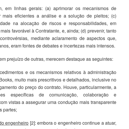
m, em linhas gerais: (a) aprimorar os mecanismos de
ar mais eficientes a análise e a solução de pleitos; (c)
ocidade na alocação de riscos e responsabilidades, em
mais favorável à Contratante, e, ainda; (d) prevenir, tanto
 controvérsias, mediante aclaramento de aspectos que,
nos, eram fontes de debates e incertezas mais intensos.
sem prejuízo de outras, merecem destaque as seguintes:
ocedimentos e os mecanismos relativos à administração
Books, muito mais prescritivos e detalhados, inclusive no
amento do preço do contrato. Houve, particularmente, a
ões específicas de comunicação, colaboração e
com vistas a assegurar uma condução mais transparente
 partes;
 do engenheiro
[2]: embora o engenheiro continue a atuar,