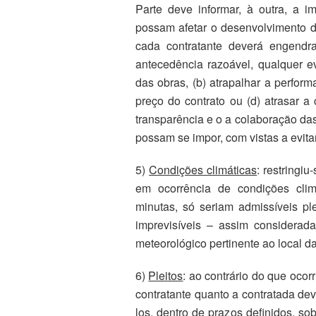
Parte deve informar, à outra, a i
possam afetar o desenvolvimento 
cada contratante deverá engendra
antecedência razoável, qualquer 
das obras, (b) atrapalhar a perfor
preço do contrato ou (d) atrasar a
transparência e o a colaboração da
possam se impor, com vistas a evitar 
5)
Condições climáticas
: restringi
em ocorrência de condições clim
minutas, só seriam admissíveis pl
imprevisíveis – assim considerad
meteorológico pertinente ao local d
6)
Pleitos
: ao contrário do que ocor
contratante quanto a contratada dev
los, dentro de prazos definidos, so