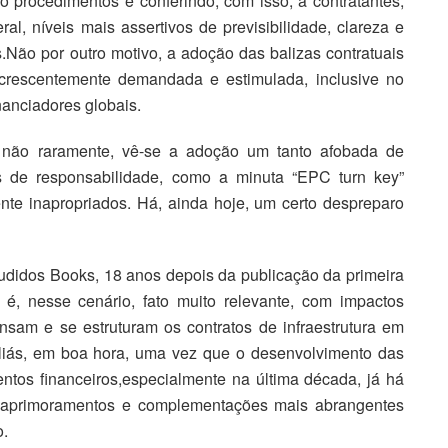
do procedimentos e conferindo, com isso, a contratantes,
al, níveis mais assertivos de previsibilidade, clareza e
Não por outro motivo, a adoção das balizas contratuais
crescentemente demandada e estimulada, inclusive no
inanciadores globais.
 não raramente, vê-se a adoção um tanto afobada de
s de responsabilidade, como a minuta “EPC turn key”
ente inapropriados. Há, ainda hoje, um certo despreparo
ludidos Books, 18 anos depois da publicação da primeira
 é, nesse cenário, fato muito relevante, com impactos
nsam e se estruturam os contratos de infraestrutura em
aliás, em boa hora, uma vez que o desenvolvimento das
ntos financeiros,especialmente na última década, já há
 aprimoramentos e complementações mais abrangentes
o.