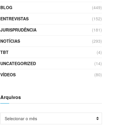
BLOG
(449)
ENTREVISTAS
(152)
JURISPRUDÊNCIA
(181)
NOTÍCIAS
(293)
TBT
(4)
UNCATEGORIZED
(14)
VÍDEOS
(80)
Arquivos
Arquivos
Selecionar o mês