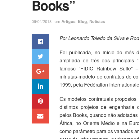
Books”
06/04/2018
em
Artigos
,
Blog
,
Notícias
Por Leonardo Toledo da Silva e Rod
Foi publicada, no início do mês
ampliada de três dos principais “
famoso “FIDIC Rainbow Suite” –
minutas-modelo de contratos de con
1999, pela Fédération International
Os modelos contratuais proposto
distintos projetos de engenhari
pelos Books, quando não adotadas l
África, no Oriente Médio e na Euro
como parâmetro para os variados ar