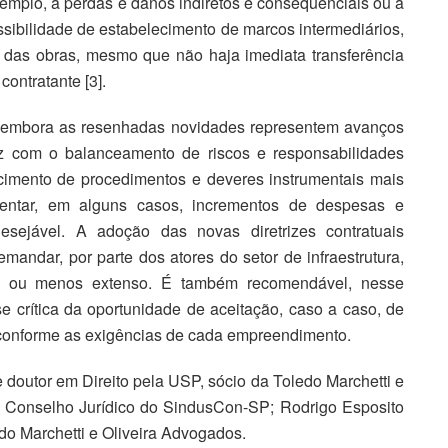
xemplo, a perdas e danos indiretos e consequenciais ou a
ssibilidade de estabelecimento de marcos intermediários,
 das obras, mesmo que não haja imediata transferência
contratante [3].
e, embora as resenhadas novidades representem avanços
z com o balanceamento de riscos e responsabilidades
ecimento de procedimentos e deveres instrumentais mais
entar, em alguns casos, incrementos de despesas e
esejável. A adoção das novas diretrizes contratuais
mandar, por parte dos atores do setor de infraestrutura,
 ou menos extenso. É também recomendável, nesse
se crítica da oportunidade de aceitação, caso a caso, de
conforme as exigências de cada empreendimento.
 doutor em Direito pela USP, sócio da Toledo Marchetti e
o Conselho Jurídico do SindusCon-SP; Rodrigo Esposito
o Marchetti e Oliveira Advogados.