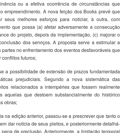
minência ou a efetiva ocorrência de circunstâncias que
do empreendimento. A nova feição dos Books prevê que
r seus melhores esforços para noticiar, à outra, com
evento que possa (a) afetar adversamente a consecução
mance do projeto, depois da implementação, (c) majorar o
 conclusão dos serviços. A proposta serve a estimular a
s partes no enfrentamento dos eventos desfavoráveis que
conflitos futuros;
u-se a possibilidade de extensão de prazos fundamentada
áticas prejudiciais. Segundo a nova sistemática das
eitos relacionados a intempéries que fossem realmente
as aquelas que destoem substancialmente do histórico
as obras;
ria na edição anterior, passou-se a prescrever que tanto o
em dar notícia de seus pleitos, e posteriormente detalhá-
b pena de preclusão. Anteriormente, a limitação temporal